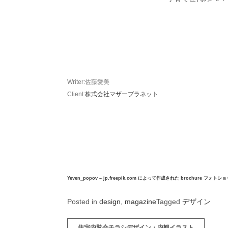
Writer:佐藤愛美
Client:
株式会社マザープラネット
Yeven_popov – jp.freepik.com によって作成された brochure フォ
Posted in
design
,
magazine
Tagged
デザイン
投
住宅内覧会チラシデザイン・内観イラスト