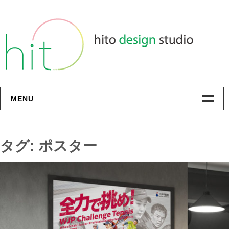
Skip
to
content
MENU
Profile
タグ:
ポスター
Contact